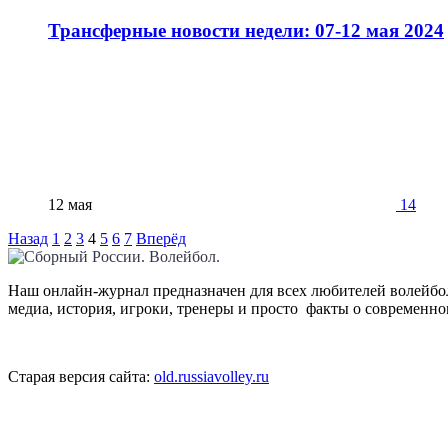
Трансферные новости недели: 07-12 мая 2024
12 мая
14
Назад
1
2
3
4
5
6
7
Вперёд
Наш онлайн-журнал предназначен для всех любителей волейбол
медиа, история, игроки, тренеры и просто факты о современн
Старая версия сайта:
old.russiavolley.ru