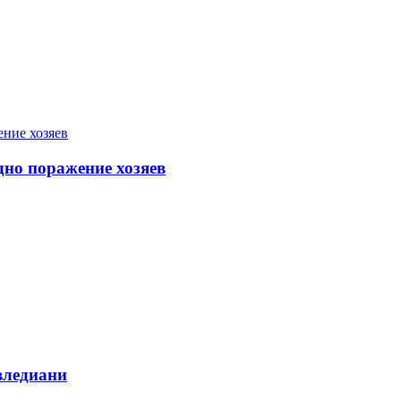
дно поражение хозяев
вледиани