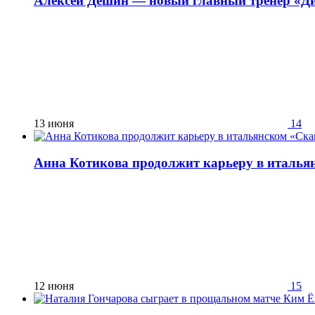
Алексей Дёшин — новый главный тренер «Д
13 июня
14
Анна Котикова продолжит карьеру в италь
12 июня
15