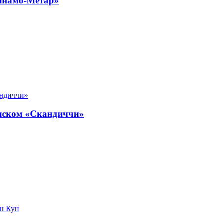
инамо-Метар»
янском «Скандиччи»