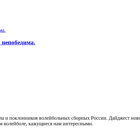
 непобедима.
а и поклонников волейбольных сборных России. Дайджест новос
ом волейболе, кажущиеся нам интересными.