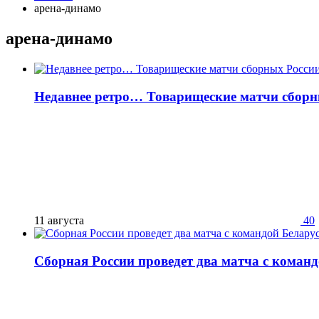
арена-динамо
арена-динамо
Недавнее ретро… Товарищеские матчи сборн
11 августа
40
Сборная России проведет два матча с коман