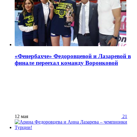
«Фенербахче» Федоровцевой и Лазаревой в
финале переехал команду Воронковой
12 мая
21