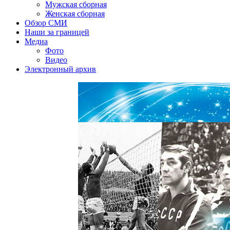
Мужская сборная
Женская сборная
Обзор СМИ
Наши за границей
Медиа
Фото
Видео
Электронный архив