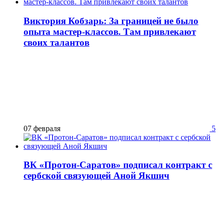
Виктория Кобзарь: За границей не было
опыта мастер-классов. Там привлекают
своих талантов
07 февраля
5
ВК «Протон-Саратов» подписал контракт с
сербской связующей Аной Якшич