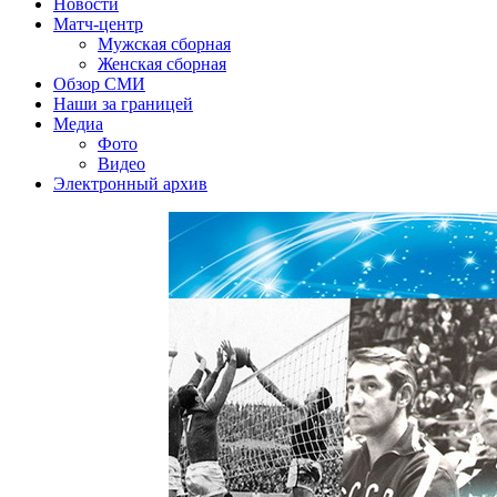
Новости
Матч-центр
Мужская сборная
Женская сборная
Обзор СМИ
Наши за границей
Медиа
Фото
Видео
Электронный архив