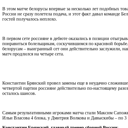
В этом матче белорусы впервые за несколько лет подобных то
России не сразу полетела подача, и этот факт давал команде Б
гостей получалось неплохо.
В первом сете россияне в дебюте оказались в позиции отыгрыва
понравиться болельщикам, соскучившимся по красивой борьбе
белорусам – выигранный сет они действительно заслужили, наиг
матч продлился на четыре сета.
Константин Брянский провел замены еще в неудачно сложившемс
четвертой партии россияне действительно по-настоящему разозл
осталось шансов.
Самым результативными игроками матча стали Максим Сапожков
Ильи Власова 4 блока, у Дмитрия Волкова и Давыскибы – по 3 
Константин Брянский
,
главный тренер сборной России
: