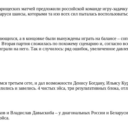
варищеских матчей предложили российской команде игру-задачку
еларуси шансы, которыми та изо всех сил пыталась воспользовать
ющихся, а в концовке были вынуждены играть на балансе – сопер
. Вторая партия сложилась по похожему сценарию и, согласно 
рали на него. Так и случилось: ряд ошибок, увеличенное давлени
я третьем сете, и дал возможности Денису Богдану, Ильясу Курк
ились и завелись. 4 чистых эйса, три результативных блока, от
 и Владислав Давыскиба – у диагональных России и Беларуси п
эйса.