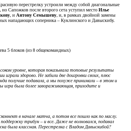
. Красивую перестрелку устроили между собой диагональные
 но Сапожков после второго сета уступил место
Илье
икову
, и
Антону Семышеву
, и, в рамках двойной замены
сных нападающих соперника – Куклинского и Давыскибу.
ева 5 блоков (из 8 общекомандных)
ысоком уровне, которая показывала топовые результаты
и играли здорово. Не забили две доигровки своих, плюс
анда получше подавала, а мы похуже принимали – в этом и
бы игра была более завораживающая, приходите и
оннект в начале матча, а потом все пошло как по маслу.
поддержку трибун – и все. Даже не волновался, подавал
ержка была классная. Перестрелка с Владом Давыскибой?