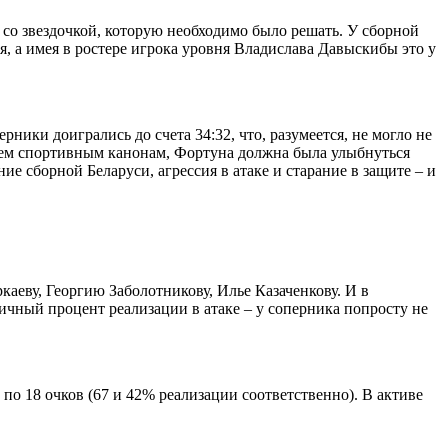
 со звездочкой, которую необходимо было решать. У сборной
ся, а имея в ростере игрока уровня Владислава Давыскибы это у
ники доигрались до счета 34:32, что, разумеется, не могло не
всем спортивным канонам, Фортуна должна была улыбнуться
е сборной Беларуси, агрессия в атаке и старание в защите – и
аеву, Георгию Заболотникову, Илье Казаченкову. И в
личный процент реализации в атаке – у соперника попросту не
о 18 очков (67 и 42% реализации соответственно). В активе