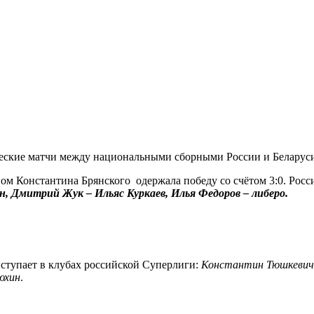
щеские матчи между национальными сборными России и Беларус
вом Константина Брянского одержала победу со счётом 3:0. Рос
, Дмитрий Жук – Ильяс Куркаев, Илья Федоров – либеро.
ыступает в клубах российской Суперлиги:
Константин Тюшкевич 
юхин
.