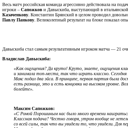
Весь матч российская команда агрессивно действовала на подач
игроки –
Сапожков
и Давыскиба, выступающий в итальянской 
Казаченкову
. Константин Брянский в целом проводил довольн
Павлу Панкову
. Великолепный результат на блоке показал о
Давыскиба стал самым результативным игроком матча — 21 оч
Владислав Давыскиба:
«Как ощущения? Да круто! Круто, знаете, ощущения клас
и занимала топ-места, так что играть классно. Сегодня
Макс подал два эйса. В принципе, первая партия была до
есть разница, это и есть концовки на высоком уровне. 
болейте».
Максим Сапожков:
«С Ромой Порошиным нас было много времени наиграться 
Классная подача? Честно говоря, утром вообще не летела
со всей силы, так что вы увидели то, что увидели. Для п