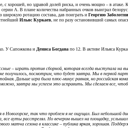
е, с хорошей, но здравой долей риска, и очень мощно – в атаке
серии А. В плане количества набранных очков выиграл белорус,
о широкую ротацию состава, дав поиграть и
Георгию Заболотн
пытнейший
Ильяс Куркаев
, не по разу остановивший самых опа
ко. У Сапожкова и
Дениса Богдана
по 12. В активе Ильяса Курка
сные – играть против сборной, которая всегда выступала на в
 не получилось, посмотрим, что будет завтра.
Мы в первой парти
стойная. Дальше игра была плюс-минус равная, но российская ком
Возможно, завтра мы успеем это исправить.
Мы сделаем все, что
в Новогорске, так что проблем я не ощущал. Был небольшой диск
, все ауты расстрелял. Но вечером вышел на площадку, услышал 
ервого матча сезона в классике – публика яркая, хорошая. Подд