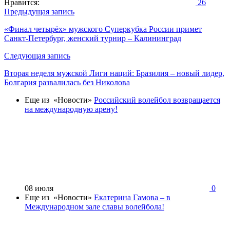
Нравится:
26
Навигация
Предыдущая запись
по
«Финал четырёх» мужского Суперкубка России примет
Санкт-Петербург, женский турнир – Калининград
записям
Следующая запись
Вторая неделя мужской Лиги наций: Бразилия – новый лидер,
Болгария развалилась без Николова
Еще из «Новости»
Российский волейбол возвращается
на международную арену!
08 июля
0
Еще из «Новости»
Екатерина Гамова – в
Международном зале славы волейбола!