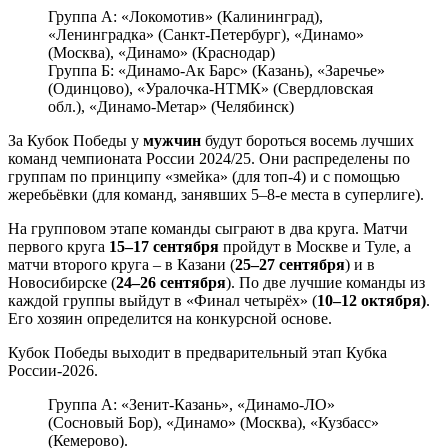
Группа А: «Локомотив» (Калининград),
«Ленинградка» (Санкт-Петербург), «Динамо»
(Москва), «Динамо» (Краснодар)
Группа Б: «Динамо-Ак Барс» (Казань), «Заречье»
(Одинцово), «Уралочка-НТМК» (Свердловская
обл.), «Динамо-Метар» (Челябинск)
За Кубок Победы у
мужчин
будут бороться восемь лучших
команд чемпионата России 2024/25. Они распределены по
группам по принципу «змейка» (для топ-4) и с помощью
жеребьёвки (для команд, занявших 5–8-е места в суперлиге).
На групповом этапе команды сыграют в два круга. Матчи
первого круга
15–17 сентября
пройдут в Москве и Туле, а
матчи второго круга – в Казани (
25–27 сентября
) и в
Новосибирске (
24–26 сентября
). По две лучшие команды из
каждой группы выйдут в «Финал четырёх» (
10–12 октября)
.
Его хозяин определится на конкурсной основе.
Кубок Победы выходит в предварительный этап Кубка
России-2026.
Группа А: «Зенит-Казань», «Динамо-ЛО»
(Сосновый Бор), «Динамо» (Москва), «Кузбасс»
(Кемерово).