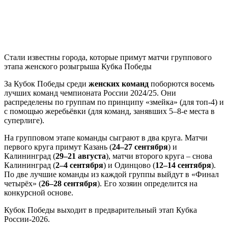
Стали известны города, которые примут матчи группового
этапа женского розыгрыша Кубка Победы
За Кубок Победы среди
женских команд
поборются восемь
лучших команд чемпионата России 2024/25. Они
распределены по группам по принципу «змейка» (для топ-4) и
с помощью жеребьёвки (для команд, занявших 5–8-е места в
суперлиге).
На групповом этапе команды сыграют в два круга. Матчи
первого круга примут Казань (
24–27 сентября
) и
Калининград (
29–21 августа
), матчи второго круга – снова
Калининград (
2–4 сентября
) и Одинцово (
12–14 сентября
).
По две лучшие команды из каждой группы выйдут в «Финал
четырёх» (
26–28 сентября
). Его хозяин определится на
конкурсной основе.
Кубок Победы выходит в предварительный этап Кубка
России-2026.