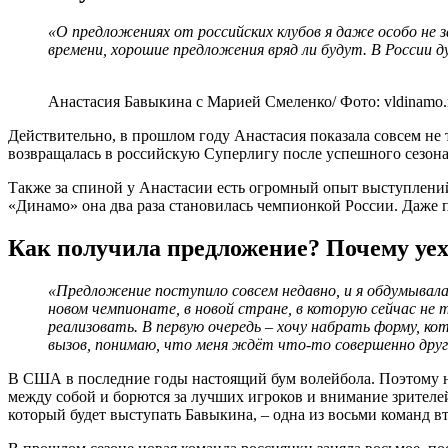
«О предложениях от российских клубов я даже особо не 
времени, хорошие предложения вряд ли будут. В России 
Анастасия Бавыкина c Марией Смеленко/ Фото: vldinamo.
Действительно, в прошлом году Анастасия показала совсем не 
возвращалась в российскую Суперлигу после успешного сезона
Также за спиной у Анастасии есть огромный опыт выступлений
«Динамо» она два раза становилась чемпионкой России. Даже п
Как получила предложение? Почему уе
«Предложение поступило совсем недавно, и я обдумывала
новом чемпионате, в новой стране, в которую сейчас не 
реализовать. В первую очередь – хочу набрать форму, кот
вызов, понимаю, что меня ждёт что-то совершенно друго
В США в последние годы настоящий бум волейбола. Поэтому н
между собой и борются за лучших игроков и внимание зрителей
который будет выступать Бавыкина, – одна из восьми команд вто