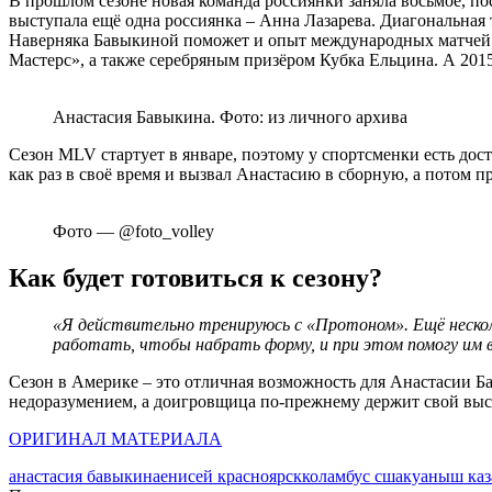
В прошлом сезоне новая команда россиянки заняла восьмое, пос
выступала ещё одна россиянка – Анна Лазарева. Диагональная 
Наверняка Бавыкиной поможет и опыт международных матчей: 
Мастерс», а также серебряным призёром Кубка Ельцина. А 201
Анастасия Бавыкина. Фото: из личного архива
Сезон MLV стартует в январе, поэтому у спортсменки есть до
как раз в своё время и вызвал Анастасию в сборную, а потом 
Фото — @foto_volley
Как будет готовиться к сезону?
«Я действительно тренируюсь с «Протоном». Ещё несколь
работать, чтобы набрать форму, и при этом помогу им в
Сезон в Америке – это отличная возможность для Анастасии Ба
недоразумением, а доигровщица по-прежнему держит свой вы
ОРИГИНАЛ МАТЕРИАЛА
анастасия бавыкина
енисей красноярск
коламбус сша
куаныш каз