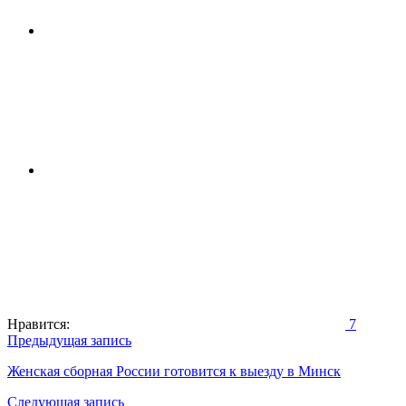
Нравится:
7
Навигация
Предыдущая запись
по
Женская сборная России готовится к выезду в Минск
записям
Следующая запись