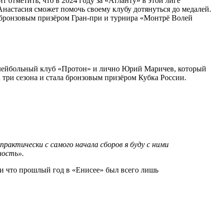
 отметить, что в 2024 году за «Атланту» в этой лиге
Анастасия сможет помочь своему клубу дотянуться до медалей.
 бронзовым призёром Гран-при и турнира «Монтрё Волей
 волейбольный клуб «Протон» и лично Юрий Маричев, который
 три сезона и стала бронзовым призёром Кубка России.
рактически с самого начала сборов я буду с ними
ность».
 и что прошлый год в «Енисее» был всего лишь