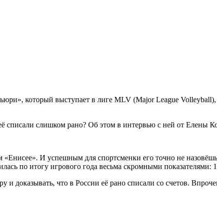
юри», который выступает в лиге MLV (Major League Volleyball)
её списали слишком рано? Об этом в интервью с ней от Елены К
«Енисее». И успешным для спортсменки его точно не назовёшь. 
лась по итогу игрового года весьма скромными показателями: 12
ру и доказывать, что в России её рано списали со счетов. Впро