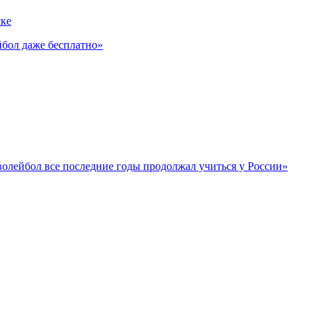
ске
йбол даже бесплатно»
олейбол все последние годы продолжал учиться у России»