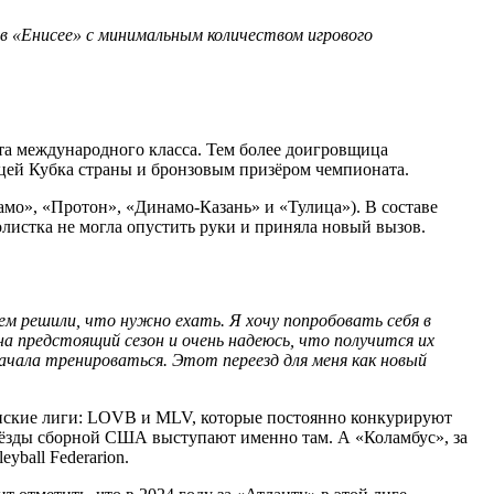
 в «Енисее» с минимальным количеством игрового
рта международного класса. Тем более доигровщица
ицей Кубка страны и бронзовым призёром чемпионата.
мо», «Протон», «Динамо-Казань» и «Тулица»). В составе
листка не могла опустить руки и приняла новый вызов.
ем решили, что нужно ехать. Я хочу попробовать себя в
на предстоящий сезон и очень надеюсь, что получится их
 начала тренироваться. Этот переезд для меня как новый
енские лиги: LOVB и MLV, которые постоянно конкурируют
 звёзды сборной США выступают именно там. А «Коламбус», за
yball Federarion.