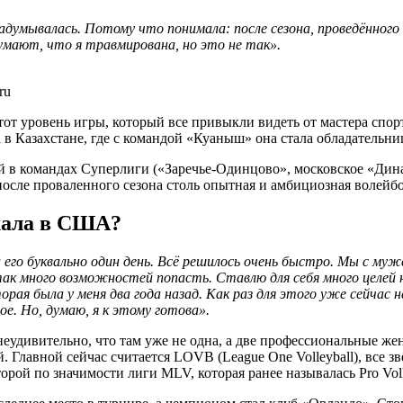
задумывалась. Потому что понимала: после сезона, проведённого
думают, что я травмирована, но это не так».
ru
тот уровень игры, который все привыкли видеть от мастера спо
 в Казахстане, где с командой «Куаныш» она стала обладательн
 в командах Суперлиги («Заречье-Одинцово», московское «Дина
осле проваленного сезона столь опытная и амбициозная волейбо
хала в США?
 его буквально один день. Всё решилось очень быстро. Мы с муж
так много возможностей попасть. Ставлю для себя много целей 
орая была у меня два года назад. Как раз для этого уже сейчас
е. Но, думаю, я к этому готова».
еудивительно, что там уже не одна, а две профессиональные ж
. Главной сейчас считается LOVB (League One Volleyball), все
рой по значимости лиги MLV, которая ранее называлась Pro Volle